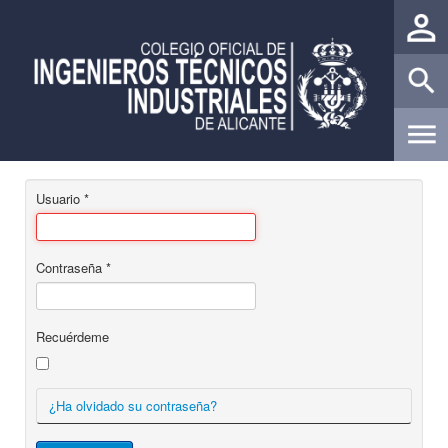
Usuario
*
Contraseña
*
Recuérdeme
¿Ha olvidado su contraseña?